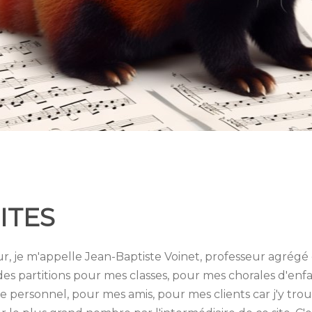
ITES
r, je m'appelle Jean-Baptiste Voinet, professeur agrégé
s des partitions pour mes classes, pour mes chorales d'e
 personnel, pour mes amis, pour mes clients car j'y trouve