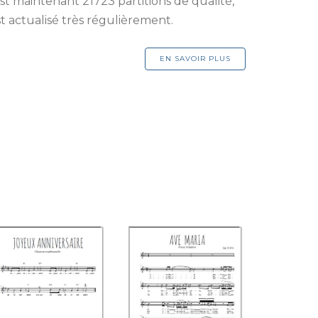
est maintenant 21723 partitions de qualité,
st actualisé très régulièrement.
EN SAVOIR PLUS
Joyeux
Ave Maria
anniversaire