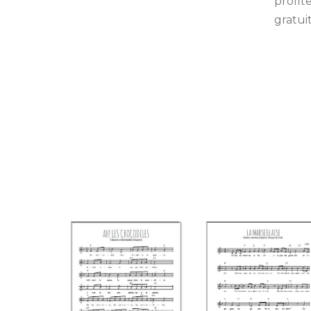
profit
gratui
Ah! Les crocodiles
La Marseillaise